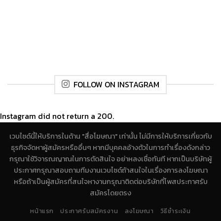
FOLLOW ON INSTAGRAM
Instagram did not return a 200.
เวบไซด์นี้ให้บริการในด้าน "สื่อโฆษณา" เท่านั้น ไม่มีการให้บริการเกี่ยวกับ
ธุรกิจจัดหาผู้สมัครหรืออื่นๆ หากมีบุคคลอ้างตัวในการทำเรื่องดังกล่าว
กรุณาใช้วิจารณญาณในการตัดสินใจ อย่าหลงเชื่อทันที หากเป็นบริษัทผู้
ประกาศกรุณาสอบถามทีมงานเวบไซด์ถ้าสนใจในเรื่องการลงโฆษณา
หรือถ้าเป็นผู้สมัครที่สนใจหางานกรุณาติดต่อบริษัทที่โพสประกาศรับ
สมัครโดยตรง
หน้าแรก
ประกาศรับสมัครงาน
ลงโฆษณา
วิธีชำระเงิน