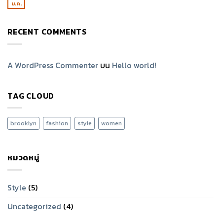
ม.ค.
RECENT COMMENTS
A WordPress Commenter
บน
Hello world!
TAG CLOUD
brooklyn
fashion
style
women
หมวดหมู่
Style
(5)
Uncategorized
(4)