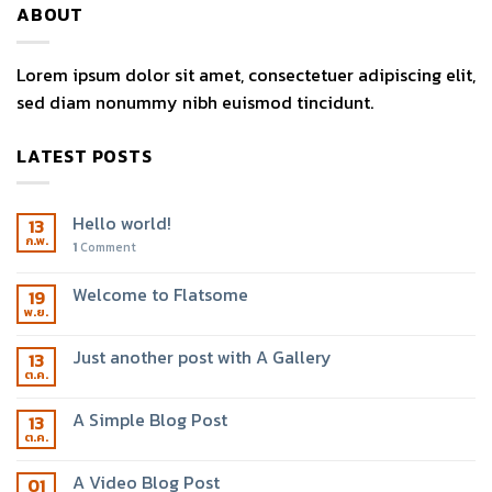
ABOUT
Lorem ipsum dolor sit amet, consectetuer adipiscing elit,
sed diam nonummy nibh euismod tincidunt.
LATEST POSTS
Hello world!
13
ก.พ.
1
Comment
Welcome to Flatsome
19
พ.ย.
Just another post with A Gallery
13
ต.ค.
A Simple Blog Post
13
ต.ค.
A Video Blog Post
01