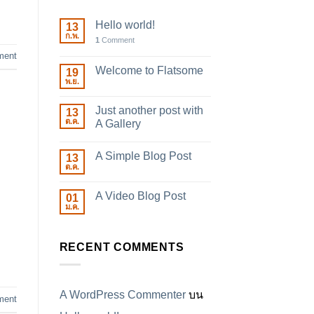
Hello world!
13
ก.พ.
1
Comment
ment
Welcome to Flatsome
19
พ.ย.
Just another post with
13
ต.ค.
A Gallery
A Simple Blog Post
13
ต.ค.
A Video Blog Post
01
ม.ค.
RECENT COMMENTS
A WordPress Commenter
บน
ment