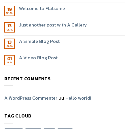
Welcome to Flatsome
19
พ.ย.
Just another post with A Gallery
13
ต.ค.
A Simple Blog Post
13
ต.ค.
A Video Blog Post
01
ม.ค.
RECENT COMMENTS
A WordPress Commenter
บน
Hello world!
TAG CLOUD