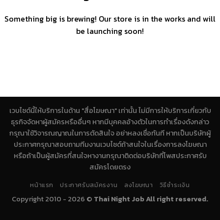
Something big is brewing! Our store is in the works and will
be launching soon!
เวบไซด์นี้ให้บริการในด้าน "สื่อโฆษณา" เท่านั้น ไม่มีการให้บริการเกี่ยวกับ
ธุรกิจจัดหาผู้สมัครหรืออื่นๆ หากมีบุคคลอ้างตัวในการทำเรื่องดังกล่าว
กรุณาใช้วิจารณญาณในการตัดสินใจ อย่าหลงเชื่อทันที หากเป็นบริษัทผู้
ประกาศกรุณาสอบถามทีมงานเวบไซด์ถ้าสนใจในเรื่องการลงโฆษณา
หรือถ้าเป็นผู้สมัครที่สนใจหางานกรุณาติดต่อบริษัทที่โพสประกาศรับ
สมัครโดยตรง
หน้าแรก
ประกาศรับสมัครงาน
ลงโฆษณา
วิธีชำระเงิน
Copyright 2010 - 2026 ©
Thai Night Job All right reserved.