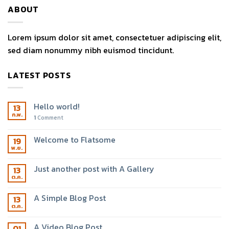
ABOUT
Lorem ipsum dolor sit amet, consectetuer adipiscing elit,
sed diam nonummy nibh euismod tincidunt.
LATEST POSTS
Hello world!
13
ก.พ.
1
Comment
Welcome to Flatsome
19
พ.ย.
Just another post with A Gallery
13
ต.ค.
A Simple Blog Post
13
ต.ค.
A Video Blog Post
01