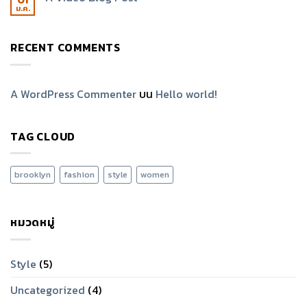
ม.ค.
RECENT COMMENTS
A WordPress Commenter
บน
Hello world!
TAG CLOUD
brooklyn
fashion
style
women
หมวดหมู่
Style
(5)
Uncategorized
(4)