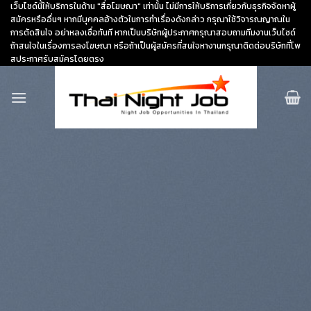
Skip
เว็บไซด์นี้ให้บริการในด้าน "สื่อโฆษณา" เท่านั้น ไม่มีการให้บริการเกี่ยวกับธุรกิจจัดหาผู้
สมัครหรืออื่นๆ หากมีบุคคลอ้างตัวในการทำเรื่องดังกล่าว กรุณาใช้วิจารณญาณใน
to
การตัดสินใจ อย่าหลงเชื่อทันที หากเป็นบริษัทผู้ประกาศกรุณาสอบถามทีมงานเว็บไซด์
content
ถ้าสนใจในเรื่องการลงโฆษณา หรือถ้าเป็นผู้สมัครที่สนใจหางานกรุณาติดต่อบริษัทที่โพ
สประกาศรับสมัครโดยตรง