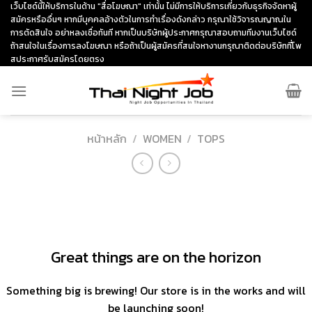
Skip
เว็บไซด์นี้ให้บริการในด้าน "สื่อโฆษณา" เท่านั้น ไม่มีการให้บริการเกี่ยวกับธุรกิจจัดหาผู้
สมัครหรืออื่นๆ หากมีบุคคลอ้างตัวในการทำเรื่องดังกล่าว กรุณาใช้วิจารณญาณใน
to
การตัดสินใจ อย่าหลงเชื่อทันที หากเป็นบริษัทผู้ประกาศกรุณาสอบถามทีมงานเว็บไซด์
content
ถ้าสนใจในเรื่องการลงโฆษณา หรือถ้าเป็นผู้สมัครที่สนใจหางานกรุณาติดต่อบริษัทที่โพ
สประกาศรับสมัครโดยตรง
หน้าหลัก
/
WOMEN
/
TOPS
ข้าม
ไป
ยัง
เนื้อหา
Great things are on the horizon
Something big is brewing! Our store is in the works and will
be launching soon!