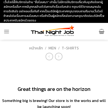
Skip
เว็บไซด์นี้ให้บริการในด้าน "สื่อโฆษณา" เท่านั้น ไม่มีการให้บริการเกี่ยวกับธุรกิจจัดหาผู้
สมัครหรืออื่นๆ หากมีบุคคลอ้างตัวในการทำเรื่องดังกล่าว กรุณาใช้วิจารณญาณใน
to
การตัดสินใจ อย่าหลงเชื่อทันที หากเป็นบริษัทผู้ประกาศกรุณาสอบถามทีมงานเว็บไซด์
content
ถ้าสนใจในเรื่องการลงโฆษณา หรือถ้าเป็นผู้สมัครที่สนใจหางานกรุณาติดต่อบริษัทที่โพ
สประกาศรับสมัครโดยตรง
หน้าหลัก
/
MEN
/
T-SHIRTS
ข้าม
ไป
ยัง
เนื้อหา
Great things are on the horizon
Something big is brewing! Our store is in the works and will
be launching soon!