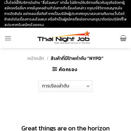
Skip
เว็บไซด์นี้ให้บริการในด้าน "สื่อโฆษณา" เท่านั้น ไม่มีการให้บริการเกี่ยวกับธุรกิจจัดหาผู้
สมัครหรืออื่นๆ หากมีบุคคลอ้างตัวในการทำเรื่องดังกล่าว กรุณาใช้วิจารณญาณใน
to
การตัดสินใจ อย่าหลงเชื่อทันที หากเป็นบริษัทผู้ประกาศกรุณาสอบถามทีมงานเว็บไซด์
content
ถ้าสนใจในเรื่องการลงโฆษณา หรือถ้าเป็นผู้สมัครที่สนใจหางานกรุณาติดต่อบริษัทที่โพ
สประกาศรับสมัครโดยตรง
หน้าหลัก
/
สินค้าที่มีป้ายกำกับ “NYPD”
คัดกรอง
ข้าม
ไป
ยัง
เนื้อหา
Great things are on the horizon