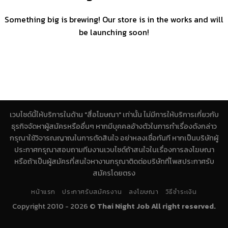
Something big is brewing! Our store is in the works and will
be launching soon!
เวบไซด์นี้ให้บริการในด้าน "สื่อโฆษณา" เท่านั้น ไม่มีการให้บริการเกี่ยวกับ
ธุรกิจจัดหาผู้สมัครหรืออื่นๆ หากมีบุคคลอ้างตัวในการทำเรื่องดังกล่าว
กรุณาใช้วิจารณญาณในการตัดสินใจ อย่าหลงเชื่อทันที หากเป็นบริษัทผู้
ประกาศกรุณาสอบถามทีมงานเวบไซด์ถ้าสนใจในเรื่องการลงโฆษณา
หรือถ้าเป็นผู้สมัครที่สนใจหางานกรุณาติดต่อบริษัทที่โพสประกาศรับ
สมัครโดยตรง
หน้าแรก
ประกาศรับสมัครงาน
ลงโฆษณา
วิธีชำระเงิน
Copyright 2010 - 2026 ©
Thai Night Job All right reserved.