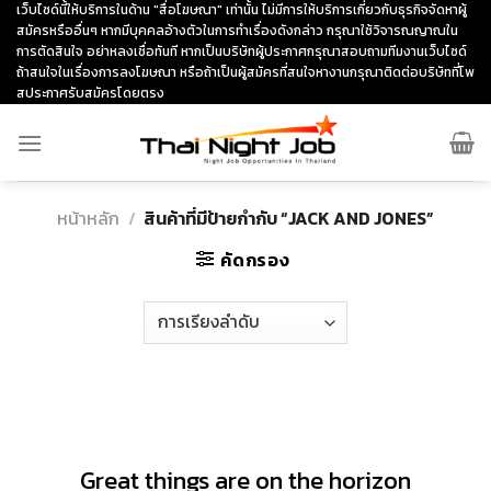
Skip
เว็บไซด์นี้ให้บริการในด้าน "สื่อโฆษณา" เท่านั้น ไม่มีการให้บริการเกี่ยวกับธุรกิจจัดหาผู้
สมัครหรืออื่นๆ หากมีบุคคลอ้างตัวในการทำเรื่องดังกล่าว กรุณาใช้วิจารณญาณใน
to
การตัดสินใจ อย่าหลงเชื่อทันที หากเป็นบริษัทผู้ประกาศกรุณาสอบถามทีมงานเว็บไซด์
content
ถ้าสนใจในเรื่องการลงโฆษณา หรือถ้าเป็นผู้สมัครที่สนใจหางานกรุณาติดต่อบริษัทที่โพ
สประกาศรับสมัครโดยตรง
หน้าหลัก
/
สินค้าที่มีป้ายกำกับ “JACK AND JONES”
คัดกรอง
ข้าม
ไป
ยัง
เนื้อหา
Great things are on the horizon