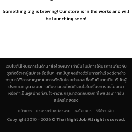
Something big is brewing! Our store is in the works and will
be launching soon!
เวบไซด์นี้ให้บริการในด้าน "สื่อโฆษณา" เท่านั้น ไม่มีการให้บริการเกี่ยวกับ
ธุรกิจจัดหาผู้สมัครหรืออื่นๆ หากมีบุคคลอ้างตัวในการทำเรื่องดังกล่าว
กรุณาใช้วิจารณญาณในการตัดสินใจ อย่าหลงเชื่อทันที หากเป็นบริษัทผู้
ประกาศกรุณาสอบถามทีมงานเวบไซด์ถ้าสนใจในเรื่องการลงโฆษณา
หรือถ้าเป็นผู้สมัครที่สนใจหางานกรุณาติดต่อบริษัทที่โพสประกาศรับ
สมัครโดยตรง
หน้าแรก
ประกาศรับสมัครงาน
ลงโฆษณา
วิธีชำระเงิน
Copyright 2010 - 2026 ©
Thai Night Job All right reserved.