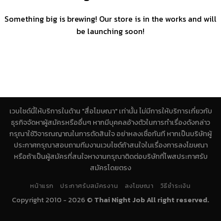
Something big is brewing! Our store is in the works and will
be launching soon!
เวบไซด์นี้ให้บริการในด้าน "สื่อโฆษณา" เท่านั้น ไม่มีการให้บริการเกี่ยวกับ
ธุรกิจจัดหาผู้สมัครหรืออื่นๆ หากมีบุคคลอ้างตัวในการทำเรื่องดังกล่าว
กรุณาใช้วิจารณญาณในการตัดสินใจ อย่าหลงเชื่อทันที หากเป็นบริษัทผู้
ประกาศกรุณาสอบถามทีมงานเวบไซด์ถ้าสนใจในเรื่องการลงโฆษณา
หรือถ้าเป็นผู้สมัครที่สนใจหางานกรุณาติดต่อบริษัทที่โพสประกาศรับ
สมัครโดยตรง
หน้าแรก
ประกาศรับสมัครงาน
ลงโฆษณา
วิธีชำระเงิน
Copyright 2010 - 2026 ©
Thai Night Job All right reserved.