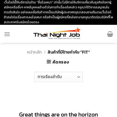
Skip
เว็บไซด์นี้ให้บริการในด้าน "สื่อโฆษณา" เท่านั้น ไม่มีการให้บริการเกี่ยวกับธุรกิจจัดหาผู้
สมัครหรืออื่นๆ หากมีบุคคลอ้างตัวในการทำเรื่องดังกล่าว กรุณาใช้วิจารณญาณใน
to
การตัดสินใจ อย่าหลงเชื่อทันที หากเป็นบริษัทผู้ประกาศกรุณาสอบถามทีมงานเว็บไซด์
content
ถ้าสนใจในเรื่องการลงโฆษณา หรือถ้าเป็นผู้สมัครที่สนใจหางานกรุณาติดต่อบริษัทที่โพ
สประกาศรับสมัครโดยตรง
หน้าหลัก
/
สินค้าที่มีป้ายกำกับ “FIT”
คัดกรอง
ข้าม
ไป
ยัง
เนื้อหา
Great things are on the horizon