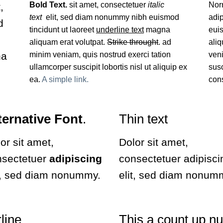
Bold Text.
sit amet, consectetuer
italic
Nor
,
text
elit, sed diam nonummy nibh euismod
adi
d
tincidunt ut laoreet
underline text
magna
euis
aliquam erat volutpat.
Strike throught
. ad
aliq
na
minim veniam, quis nostrud exerci tation
veni
ullamcorper suscipit lobortis nisl ut aliquip ex
susc
ea.
A simple link.
con
ternative Font
.
Thin text
or sit amet,
Dolor sit amet,
nsectetuer
adipiscing
consectetuer adipisci
t, sed diam nonummy.
elit, sed diam nonum
line
This a count up 