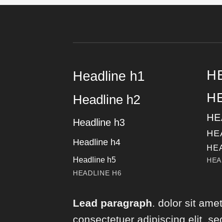
H
Headline h1
H
Headline h2
HE
Headline h3
HE
Headline h4
HE
Headline h5
HEA
HEADLINE H6
Lead paragraph
. dolor sit amet
consectetuer adipiscing elit, se