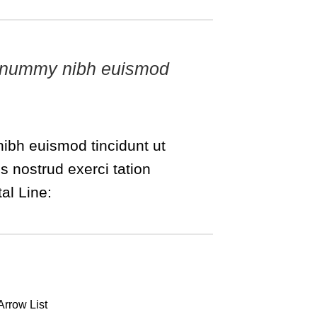
 nonummy nibh euismod
ibh euismod tincidunt ut
s nostrud exerci tation
al Line:
Arrow List