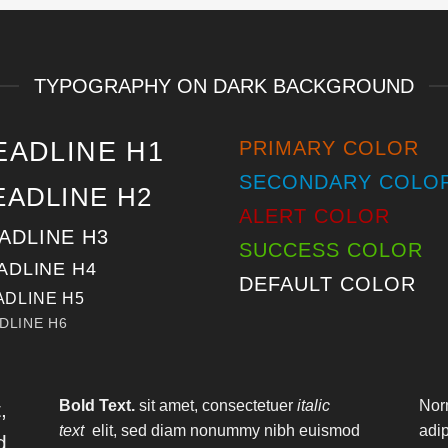
TYPOGRAPHY ON DARK BACKGROUND
EADLINE H1
PRIMARY COLOR
SECONDARY COLO
EADLINE H2
ALERT COLOR
ADLINE H3
SUCCESS COLOR
ADLINE H4
DEFAULT COLOR
ADLINE H5
DLINE H6
Bold Text.
sit amet, consectetuer
italic
Nor
,
text
elit, sed diam nonummy nibh euismod
adi
d