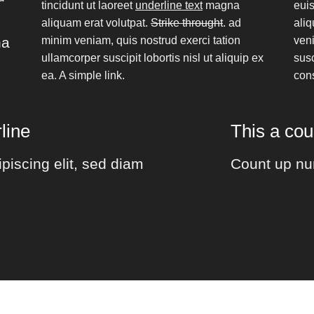
tincidunt ut laoreet
underline text
magna
euis
aliquam erat volutpat.
Strike throught
. ad
aliq
na
minim veniam, quis nostrud exerci tation
veni
ullamcorper suscipit lobortis nisl ut aliquip ex
susc
ea.
A simple link.
con
line
This a co
piscing elit, sed diam
Count up nu