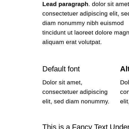
Lead paragraph
. dolor sit amet
consectetuer adipiscing elit, se
diam nonummy nibh euismod
tincidunt ut laoreet dolore mag
aliquam erat volutpat.
Default font
Al
Dolor sit amet,
Dol
consectetuer adipiscing
co
elit, sed diam nonummy.
eli
This is a
Fancy Text Under