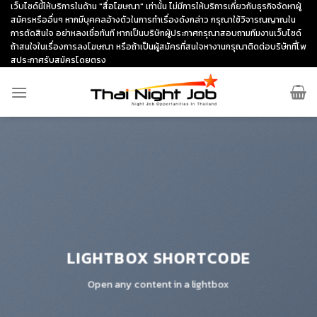
Skip
เว็บไซด์นี้ให้บริการในด้าน "สื่อโฆษณา" เท่านั้น ไม่มีการให้บริการเกี่ยวกับธุรกิจจัดหาผู้
สมัครหรืออื่นๆ หากมีบุคคลอ้างตัวในการทำเรื่องดังกล่าว กรุณาใช้วิจารณญาณใน
to
การตัดสินใจ อย่าหลงเชื่อทันที หากเป็นบริษัทผู้ประกาศกรุณาสอบถามทีมงานเว็บไซด์
content
ถ้าสนใจในเรื่องการลงโฆษณา หรือถ้าเป็นผู้สมัครที่สนใจหางานกรุณาติดต่อบริษัทที่โพ
สประกาศรับสมัครโดยตรง
LIGHTBOX SHORTCODE
Open any content in a lightbox