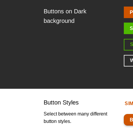
Buttons on Dark
P
background
S
W
Button Styles
SI
Select between many different
button styles.