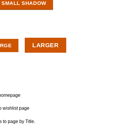
SMALL SHADOW
LARGER
ARGE
 homepage
o wishlist page
s to page by Title.