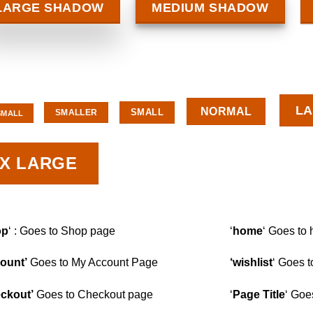
LARGE SHADOW
MEDIUM SHADOW
L
NORMAL
SMALL
SMALLER
SMALL
X LARGE
op
‘ : Goes to Shop page
‘
home
‘ Goes to
ount’
Goes to My Account Page
‘wishlist
‘ Goes t
ckout’
Goes to Checkout page
‘
Page Title
‘ Goe