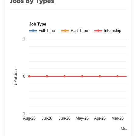
Jobs By Types
Job Type
Full-Time
Part-Time
Internship
1
Total Jobs
0
-1
Aug-26
Jul-26
Jun-26
May-26
Apr-26
Mar-26
Feb
Month